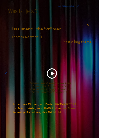
zur Übersicht
Was ist jetzt?
0
Das unendliche Strömen
Thomas Newman
Plastic bag theme
Hinweis: Durch Drücken des Start-
Button bist Du einverstanden,
dass über Youtube ggf. Cookies von
Drittanbietern aktiviert werden.
Verbundenheit
Hinter den Dingen, am Ende von Tag
Zeit und Raum
und Nacht steht, nein fließt immer
das ewige Rauschen, des Teil ich bin.