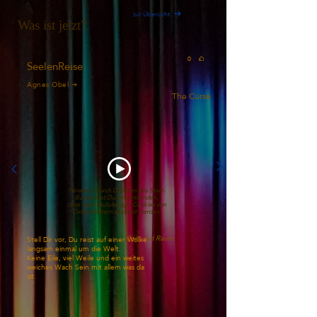
zur Übersicht
Was ist jetzt?
0
SeelenReise
Agnes Obel
The Curse
Hinweis: Durch Drücken des Start-
Button bist Du einverstanden,
dass über Youtube ggf. Cookies von
Drittanbietern aktiviert werden.
Zeit und Raum
Stell Dir vor, Du reist auf einer Wolke
langsam einmal um die Welt.
Keine Eile, viel Weile und ein weites
weiches Wach Sein mit allem was da
ist.