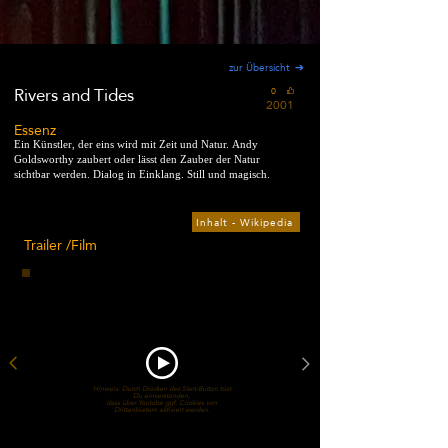
zur Übersicht
Rivers and Tides
0
2001
Essenz
Ein Künstler, der eins wird mit Zeit und Natur. Andy
Goldsworthy zaubert oder lässt den Zauber der Natur
sichtbar werden. Dialog in Einklang. Still und magisch.
Inhalt - Wikipedia
Trailer /Film
Hinweis: Durch Drücken des Start-Button bist
Du einverstanden,
dass über Youtube ggf. Cookies von
Drittanbietern aktiviert werden.