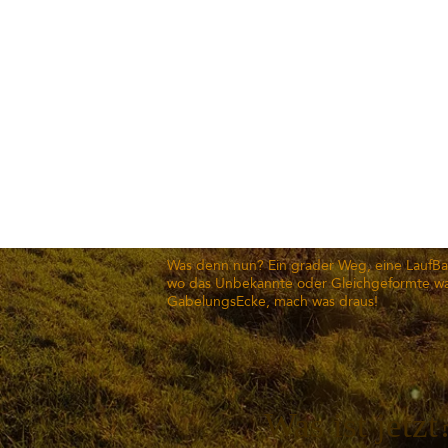
Was denn nun? Ein grader Weg, eine LaufBa
wo das Unbekannte oder Gleichgeformte wa
GabelungsEcke, mach was draus!
Was ist jetzt