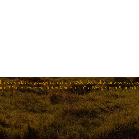
hn wie ein Deich gezogen am Strom? Oder doch eher eine Kurve, ein
rtet? Du entscheidest. Jeden Moment ist GradWeg, KurvenBahn oder
?