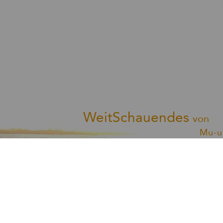
WeitSchauendes
von
Mu-u