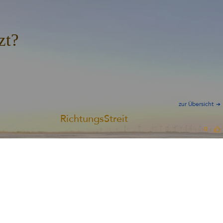
zt?
zur Übersicht
RichtungsStreit
0