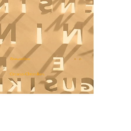
BewusstSein
0
Orcano-Chroniken
Fast-Lane
Home
Daily-Do
Labor