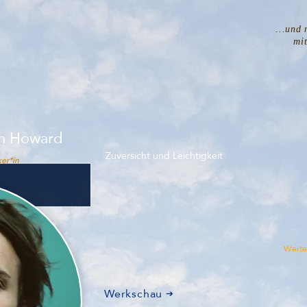
...und 
mi
n Howard
Zuversicht und Leichtigkeit
er*in
Weite
Werkschau