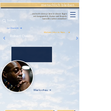
menschlich bleiben...
...und mehr denn je lasst in diesen Tagen
mit Langsamkeit, Demut und Respekt
lustvolles Leben entstehen!
zur Übersicht
Weitere Infos im Netz...
Robert Owens
Werkschau