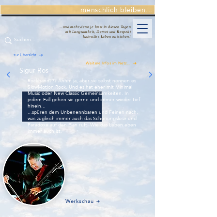
menschlich bleiben...
...und mehr denn je lasst in diesen Tagen
mit Langsamkeit, Demut und Respekt
lustvolles Leben entstehen!
zur Übersicht
Weitere Infos im Netz...
Sigur Ros
Rockband??? Ähhm ja, aber sie selbst nennen es
SlowMotion Rock. Und es hat eher mit Minimal
Music oder New Classic Gemeinsamkeiten. In
jedem Fall gehen sie gerne und immer wieder tief
hinein...
...spüren dem Unbenennbaren und Feinen nach,
was zugleich immer auch das Schonungslose und
Paradoxe auf den Plan ruft. Wie das Leben eben
immer auch ist.
Werkschau