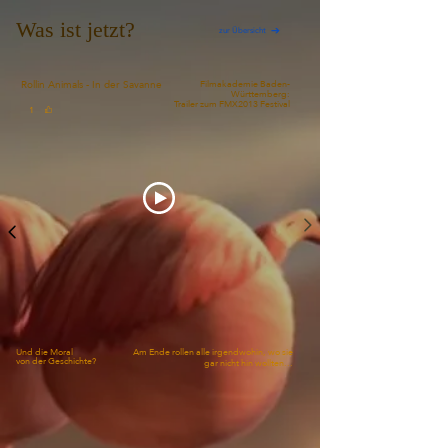
Was ist jetzt?
zur Übersicht
Rollin Animals - In der Savanne
Filmakademie Baden-
Württemberg:
Trailer zum FMX2013 Festival
1
Und die Moral
Am Ende rollen alle irgendwohin, wo sie
von der Geschichte?
gar nicht hin wollten...