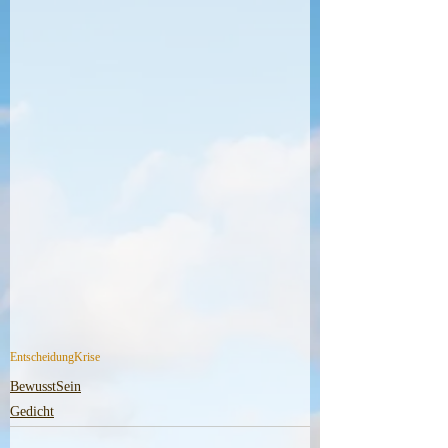
Entscheidung
Krise
BewusstSein
Gedicht