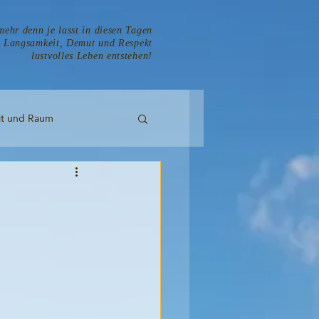
mehr denn je lasst in diesen Tagen
t Langsamkeit, Demut und Respekt
lustvolles Leben entstehen!
it und Raum