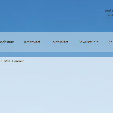
...und 
mi
achstum
Kreativität
Spiritualität
BewusstSein
Ze
0
0 Min. Lesezeit
Bild
Natur
Stadt