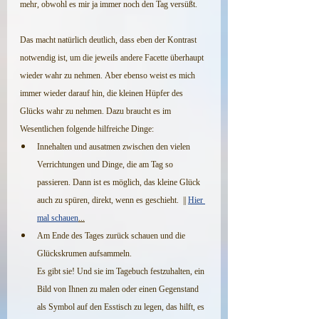
mehr, obwohl es mir ja immer noch den Tag versüßt.
Das macht natürlich deutlich, dass eben der Kontrast 
notwendig ist, um die jeweils andere Facette überhaupt 
wieder wahr zu nehmen. Aber ebenso weist es mich 
immer wieder darauf hin, die kleinen Hüpfer des 
Glücks wahr zu nehmen. Dazu braucht es im 
Wesentlichen folgende hilfreiche Dinge:
Innehalten und ausatmen zwischen den vielen 
Verrichtungen und Dinge, die am Tag so 
passieren. Dann ist es möglich, das kleine Glück 
auch zu spüren, direkt, wenn es geschieht.  || 
Hier 
mal schauen
...
Am Ende des Tages zurück schauen und die 
Glückskrumen aufsammeln.
Es gibt sie! Und sie im Tagebuch festzuhalten, ein 
Bild von Ihnen zu malen oder einen Gegenstand 
als Symbol auf den Esstisch zu legen, das hilft, es 