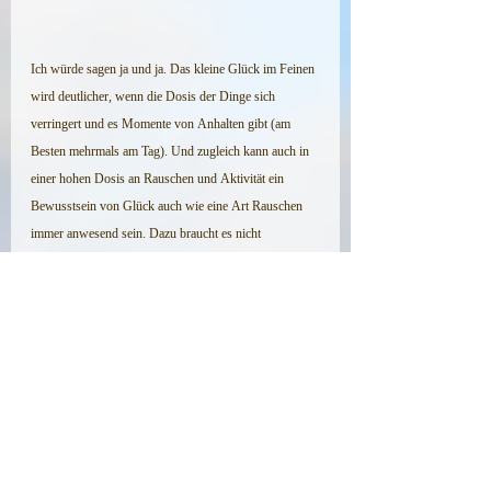
Ich würde sagen ja und ja. Das kleine Glück im Feinen 
wird deutlicher, wenn die Dosis der Dinge sich 
verringert und es Momente von Anhalten gibt (am 
Besten mehrmals am Tag). Und zugleich kann auch in 
einer hohen Dosis an Rauschen und Aktivität ein 
Bewusstsein von Glück auch wie eine Art Rauschen 
immer anwesend sein. Dazu braucht es nicht 
zwangsläufig regelmäßige Messungen. Ich kann aus 
meiner Forschung für mich feststellen, dass mein 
grundsätzliches Glücksempfinden zugenommen hat, 
weil ich den gemessenen Glückswerten von Tag zu Tag 
mehr traue und sogar eine Zunahme ablesen kann. Ja, 
ich würde sagen: Aus weniger entsteht mehr… Glück 
in meinem Leben.
Und die Sorgen? Reduzieren sich von einem gefühlten 