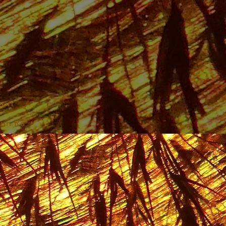
von
un Ra