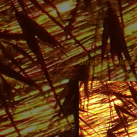
StrukturVolles
Mu-