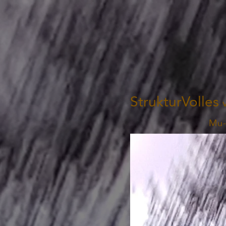
StrukturVolles
Mu-