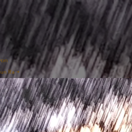
von
un Ra