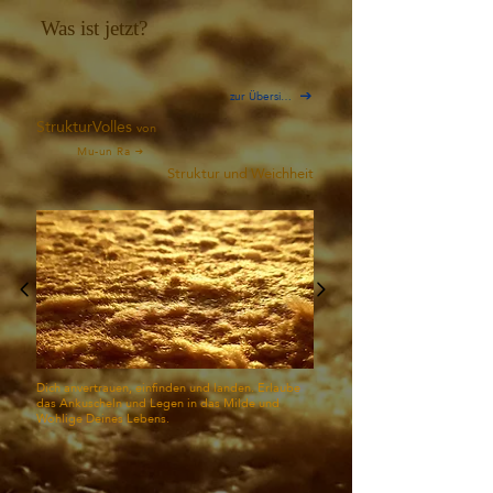
Was ist jetzt?
zur Übersicht
StrukturVolles
von
Mu-un Ra
Struktur und Weichheit
Dich anvertrauen, einfinden und landen. Erlaube
das Ankuscheln und Legen in das Milde und
Wohlige Deines Lebens.