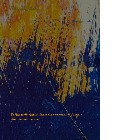
Was ist jetzt?
zur Übersicht
Blütenfeuer
Mu-un Ra
Acryl auf
Karton
Farbe trifft Natur und beide tanzen im Auge
des Betrachtenden.