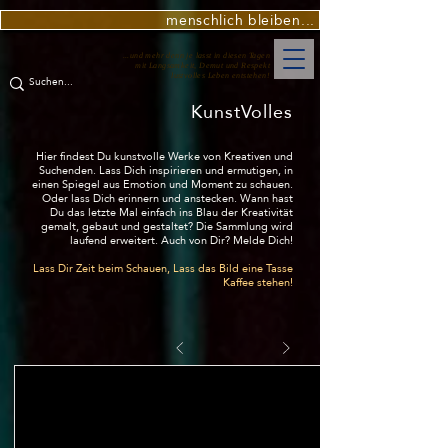
menschlich bleiben...
...und mehr denn je lasst in diesen Tagen
mit Langsamkeit, Demut und Respekt
lustvolles Leben entstehen!
KunstVolles
Hier findest Du kunstvolle Werke von Kreativen und
Suchenden. Lass Dich inspirieren und ermutigen, in
einen Spiegel aus Emotion und Moment zu schauen.
Oder lass Dich erinnern und anstecken. Wann hast
Du das letzte Mal einfach ins Blau der Kreativität
gemalt, gebaut und gestaltet? Die Sammlung wird
laufend erweitert. Auch von Dir? Melde Dich!
Lass Dir Zeit beim Schauen, Lass das Bild eine Tasse
Kaffee stehen!