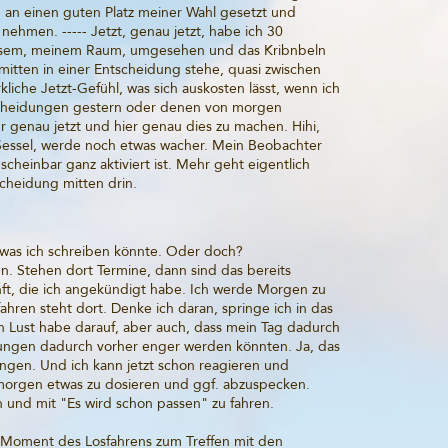
u an einen guten Platz meiner Wahl gesetzt und
nehmen. ----- Jetzt, genau jetzt, habe ich 30
iesem, meinem Raum, umgesehen und das Kribnbeln
mitten in einer Entscheidung stehe, quasi zwischen
kliche Jetzt-Gefühl, was sich auskosten lässt, wenn ich
scheidungen gestern oder denen von morgen
ür genau jetzt und hier genau dies zu machen. Hihi,
m Sessel, werde noch etwas wacher. Mein Beobachter
cheinbar ganz aktiviert ist. Mehr geht eigentlich
scheidung mitten drin.
s, was ich schreiben könnte. Oder doch?
n. Stehen dort Termine, dann sind das bereits
ft, die ich angekündigt habe. Ich werde Morgen zu
hren steht dort. Denke ich daran, springe ich in das
h Lust habe darauf, aber auch, dass mein Tag dadurch
gungen dadurch vorher enger werden könnten. Ja, das
ungen. Und ich kann jetzt schon reagieren und
orgen etwas zu dosieren und ggf. abzuspecken.
n und mit "Es wird schon passen" zu fahren.
m Moment des Losfahrens zum Treffen mit den