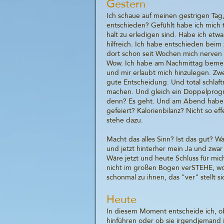
Gestern
Ich schaue auf meinen gestrigen Tag, 
entschieden? Gefühlt habe ich mich t
halt zu erledigen sind. Habe ich etwa
hilfreich. Ich habe entschieden beim
dort schon seit Wochen mich nerven
Wow. Ich habe am Nachmittag bemerk
und mir erlaubt mich hinzulegen. Zwe
gute Entscheidung. Und total schlaf
machen. Und gleich ein Doppelprogr
denn? Es geht. Und am Abend habe 
gefeiert? Kalorienbilanz? Nicht so e
stehe dazu.
Macht das alles Sinn? Ist das gut? Wa
und jetzt hinterher mein Ja und zwar
Wäre jetzt und heute Schluss für mich
nicht im großen Bogen verSTEHE, wo
schonmal zu ihnen, das "ver" stellt si
Heute
In diesem Moment entscheide ich, o
hinführen oder ob sie irgendjemand 