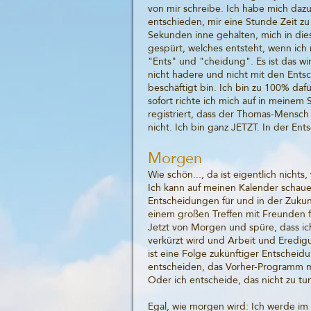
von mir schreibe. Ich habe mich daz
entschieden, mir eine Stunde Zeit zu 
Sekunden inne gehalten, mich in d
gespürt, welches entsteht, wenn ich 
"Ents" und "cheidung". Es ist das wir
nicht hadere und nicht mit den Ent
beschäftigt bin. Ich bin zu 100% daf
sofort richte ich mich auf in meine
registriert, dass der Thomas-Mensch s
nicht. Ich bin ganz JETZT. In der Ent
Morgen
Wie schön..., da ist eigentlich nicht
Ich kann auf meinen Kalender schaue
Entscheidungen für und in der Zukun
einem großen Treffen mit Freunden fa
Jetzt von Morgen und spüre, dass ic
verkürzt wird und Arbeit und Eredi
ist eine Folge zukünftiger Entscheid
entscheiden, das Vorher-Programm m
Oder ich entscheide, das nicht zu tu
Egal, wie morgen wird: Ich werde i