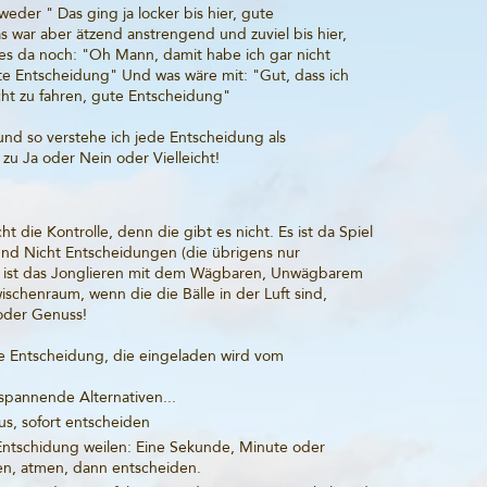
der " Das ging ja locker bis hier, gute
 war aber ätzend anstrengend und zuviel bis hier,
es da noch: "Oh Mann, damit habe ich gar nicht
ute Entscheidung" Und was wäre mit: "Gut, dass ich
ht zu fahren, gute Entscheidung"
 und so verstehe ich jede Entscheidung als
 zu Ja oder Nein oder Vielleicht!
ht die Kontrolle, denn die gibt es nicht. Es ist da Spiel
und Nicht Entscheidungen (die übrigens nur
Es ist das Jonglieren mit dem Wägbaren, Unwägbarem
schenraum, wenn die die Bälle in der Luft sind,
 oder Genuss!
 Entscheidung, die eingeladen wird vom
 spannende Alternativen...
us, sofort entscheiden
 Entschidung weilen: Eine Sekunde, Minute oder
en, atmen, dann entscheiden.