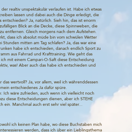
der realtiv unspektakulär verlaufen ist. Habe ich etwas
reiben lassen und dabei auch die Dinge erledigt, die
s entschieden? Ja, natürlich. Sieh hin, das ist enorm
 zufälligen Blick an die Decke, diese Spinnweben, die
 zu entfernen. Gleich morgens nach dem Aufstehen.
t, dass ich absolut müde bin vom schwülen Wetter
i Stunden mitten am Tag schlafen? Ja, das war eine
trunken habe ich entschieden, danach endlich Sport zu
amm aus Fahrrad und Krafttraining. Wie geht das
ich mit einem Campari-O-Saft diese Entscheidung
ffektiv, was! Aber auch das habe ich entschieden und
r das wertvoll? Ja, vor allem, weil ich währenddessen
 mein entschiedenes Ja dafür spüre.
: Ich wäre zufrieden, auch wenn ich vielleicht noch
zu diese Entscheidungen dienen, aber ich STEHE
ch ein. Manchmal auch erst sehr viel später...
bwohl ich keinen Plan habe, wo diese Buchstaben mich
interessieren werden, dass ich über ein Lieblingsthema